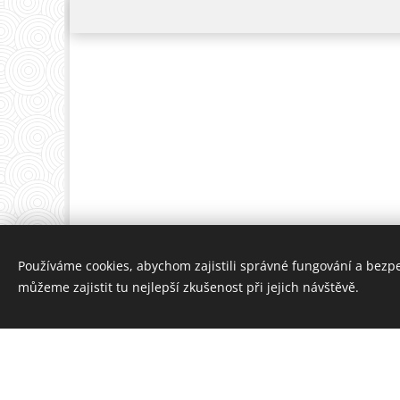
Používáme cookies, abychom zajistili správné fungování a bezp
můžeme zajistit tu nejlepší zkušenost při jejich návštěvě.