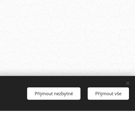
Přijmout nezbytné
Přijmout vše