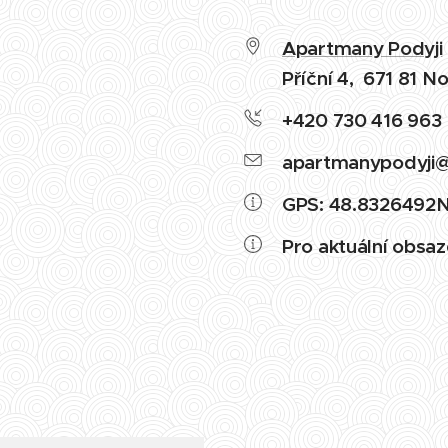
Apartmany Podyji
Příční 4, 671 81 N
+420 730 416 963
apartmanypodyji
GPS: 48.8326492N
Pro aktuální obsaz